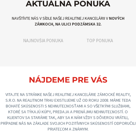
AKTUÁLNA PONUKA
NAVŠTÍVTE NÁS V SÍDLE NAŠEJ REALITNEJ KANCELÁRII V
NOVÝCH
ZÁMKOCH, NA ULICI PODZÁMSKA 32.
NAJNOVŠIA PONUKA
TOP PONUKA
NÁJDEME PRE VÁS
VITAJTE NA STRÁNKE NAŠEJ REALITNEJ KANCELÁRIE ZÁMOCKÉ REALITY,
S.R.O. NA REALITNOM TRHU EXISTUJEME UŽ OD ROKU 2008. MÁME TEDA
BOHATÉ SKÚSENOSTI S NEHNUTEĽNOSŤAMI A SO VŠETKÝMI SLUŽBAMI,
KTORÉ SA TÝKAJÚ KÚPY, PREDAJA A PRENÁJMU NEHNUTEĽNOSTÍ. O
KLIENTOV SA STARÁME TAK, ABY SA K NÁM VŽDY S DÔVEROU VRÁTILI,
PRÍPADNE NÁS NA ZÁKLADE SVOJICH POZITÍVNYCH SKÚSENOSTÍ ODPORUČILI
PRIATEĽOM A ZNÁMYM.