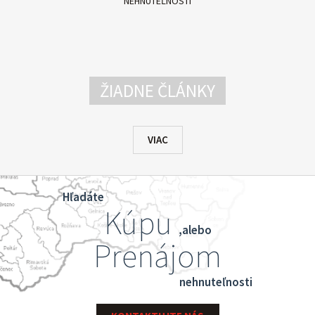
NEHNUTEĽNOSTÍ
ŽIADNE ČLÁNKY
VIAC
Hľadáte
Kúpu
,alebo
Prenájom
nehnuteľnosti