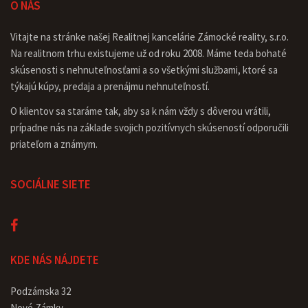
O NÁS
Vitajte na stránke našej Realitnej kancelárie Zámocké reality, s.r.o.
Na realitnom trhu existujeme už od roku 2008. Máme teda bohaté
skúsenosti s nehnuteľnosťami a so všetkými službami, ktoré sa
týkajú kúpy, predaja a prenájmu nehnuteľností.
O klientov sa staráme tak, aby sa k nám vždy s dôverou vrátili,
prípadne nás na základe svojich pozitívnych skúseností odporučili
priateľom a známym.
SOCIÁLNE SIETE
KDE NÁS NÁJDETE
Podzámska 32
Nové Zámky