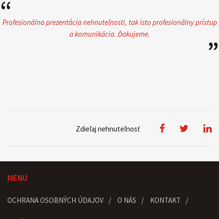
“
Profesionálna prezentácia nehnuteľnosti, tak isto profesionálny prístup
a komunikácia. Ďakujeme.
”
Zdieľaj nehnuteľnosť
MENU
OCHRANA OSOBNÝCH ÚDAJOV
O NÁS
KONTAKT