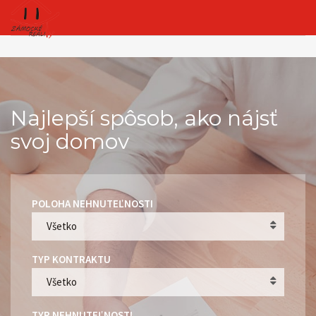
Najlepší spôsob, ako nájsť
svoj domov
POLOHA NEHNUTEĽNOSTI
Všetko
TYP KONTRAKTU
Všetko
TYP NEHNUTEĽNOSTI