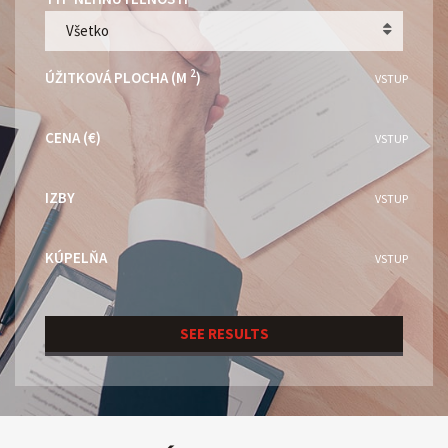
Všetko
2
ÚŽITKOVÁ PLOCHA (M
)
VSTUP
CENA (€)
VSTUP
IZBY
VSTUP
KÚPELŇA
VSTUP
SEE RESULTS