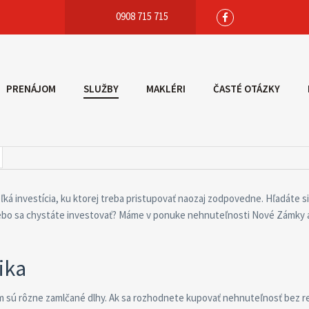
0908 715 715
PRENÁJOM
SLUŽBY
MAKLÉRI
ČASTÉ OTÁZKY
ľká investícia, ku ktorej treba pristupovať naozaj zodpovedne. Hľadáte s
lebo sa chystáte investovať? Máme v ponuke nehnuteľnosti Nové Zámky 
ika
ším sú rôzne zamlčané dlhy. Ak sa rozhodnete kupovať nehnuteľnosť bez re