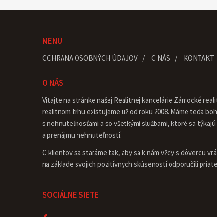
MENU
OCHRANA OSOBNÝCH ÚDAJOV
O NÁS
KONTAKT
O NÁS
Vitajte na stránke našej Realitnej kancelárie Zámocké reality
realitnom trhu existujeme už od roku 2008. Máme teda bo
s nehnuteľnosťami a so všetkými službami, ktoré sa týkajú
a prenájmu nehnuteľností.
O klientov sa staráme tak, aby sa k nám vždy s dôverou vrát
na základe svojich pozitívnych skúseností odporučili pria
SOCIÁLNE SIETE