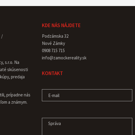
KDE NÁS NÁJDETE
Podzámska 32
Nové Zámky
0908 715 715
info@zamockereality.sk
, s.r.o. Na
haté skúsenosti
KONTAKT
 kúpy, predaja
E-MAIL
ili, prípadne nás
teľom a známym.
SPRÁVA