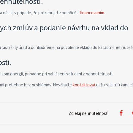
ehnuteľnosti.
nás aj v prípade, že potrebujete pomôcť s
financovaním
.
ych zmlúv a podanie návrhu na vklad do
astrálny úrad a dohliadneme na povolenie vkladu do katastra nehnuteľn
sti.
som energií, prípadne pri nahlásení sa k dani z nehnuteľnosti.
mi prebehne bez problémov. Neváhajte
kontaktovať
našu realitnú kancel
Zdieľaj nehnuteľnosť