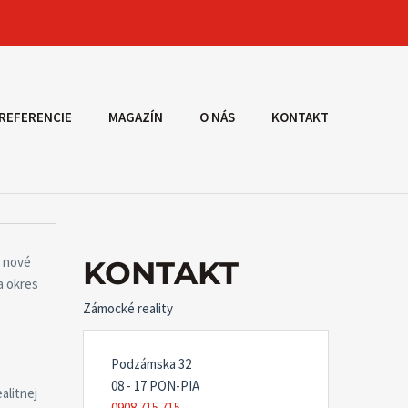
REFERENCIE
MAGAZÍN
O NÁS
KONTAKT
i nové
KONTAKT
a okres
Zámocké reality
Podzámska 32
08 - 17 PON-PIA
alitnej
0908 715 715