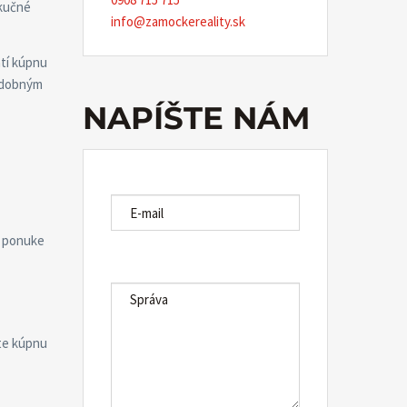
ekučné
info@zamockereality.sk
atí kúpnu
podobným
NAPÍŠTE NÁM
E-MAIL
V ponuke
SPRÁVA
ete kúpnu