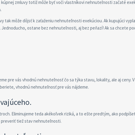
su kúpnej zmluvy totiž môže byť voči vlastníkovi nehnuteľnosti začaté ex
.
y tak môže dôjsť k zaťaženiu nehnuteľnosti exekúciou. Ak kupujúci vypl
m. Jednoducho, ostane bez nehnuteľnosti, aj bez peňazí! Ak sa chcete 
me pre vás vhodnú nehnuteľnosť čo sa týka stavu, lokality, ale aj ceny. 
yberiete, vhodnú nehnuteľnosť pre vás nájdeme.
ávajúceho.
roch. Eliminujeme teda akékoľvek riziká, a to ešte predtým, ako podpíš
reveriť tiež stav nehnuteľnosti.