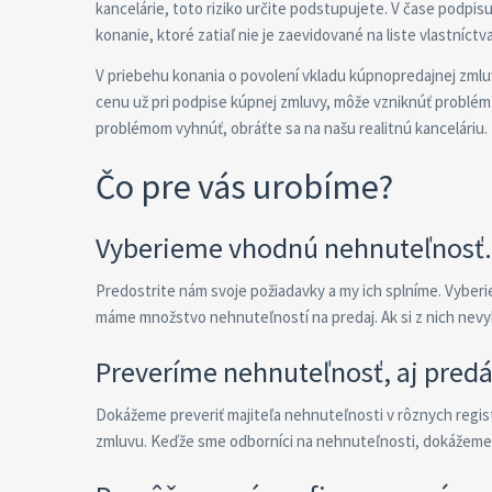
kancelárie, toto riziko určite podstupujete. V čase podpi
konanie, ktoré zatiaľ nie je zaevidované na liste vlastníctva
V priebehu konania o povolení vkladu kúpnopredajnej zmluv
cenu už pri podpise kúpnej zmluvy, môže vzniknúť problé
problémom vyhnúť, obráťte sa na našu realitnú kanceláriu.
Čo pre vás urobíme?
Vyberieme vhodnú nehnuteľnosť.
Predostrite nám svoje požiadavky a my ich splníme. Vyberie
máme množstvo nehnuteľností na predaj. Ak si z nich nev
Preveríme nehnuteľnosť, aj pred
Dokážeme preveriť majiteľa nehnuteľnosti v rôznych regist
zmluvu. Keďže sme odborníci na nehnuteľnosti, dokážeme p