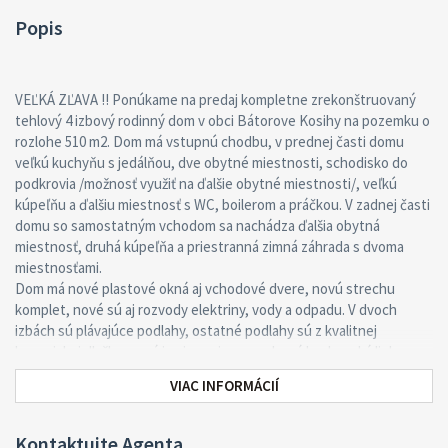
Popis
VEĽKÁ ZĽAVA !! Ponúkame na predaj kompletne zrekonštruovaný
tehlový 4 izbový rodinný dom v obci Bátorove Kosihy na pozemku o
rozlohe 510 m2. Dom má vstupnú chodbu, v prednej časti domu
veľkú kuchyňu s jedálňou, dve obytné miestnosti, schodisko do
podkrovia /možnosť využiť na ďalšie obytné miestnosti/, veľkú
kúpeľňu a ďalšiu miestnosť s WC, boilerom a práčkou. V zadnej časti
domu so samostatným vchodom sa nachádza ďalšia obytná
miestnosť, druhá kúpeľňa a priestranná zimná záhrada s dvoma
miestnosťami.
Dom má nové plastové okná aj vchodové dvere, novú strechu
komplet, nové sú aj rozvody elektriny, vody a odpadu. V dvoch
izbách sú plávajúce podlahy, ostatné podlahy sú z kvalitnej
keramickej dlažby, nová je aj na mieru vyrobená kuchynská linka so
vstavanými kvalitnými spotrebičmi. V centrálnej časti domu sa
VIAC INFORMÁCIÍ
nachádza krb, z ktorého vedú rozvody s výduchmi do každej
miestnosti aj do kúpeľne, dokuruje sa kvalitnými novými plynovými
gamatkami.
Kontaktujte Agenta