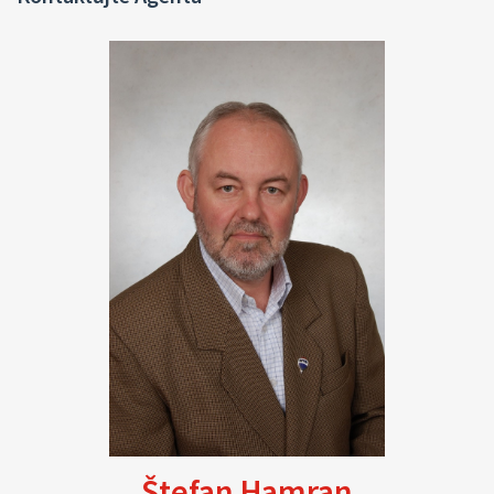
Dom je napojený na plyn, elektrinu, obecný vodovod, má aj vlastnú
studňu, odpad je odvádzaný do vlastného septiku.
Za domom sa nachádza prístavba s letnou kuchyňou, skladom,
dieľňou a vínnou pivnicou. Vedľa domu je garáž na dve autá, za
ktorou sa nachádza záhrada s trávnikom, vonkajším posedením,
okrasnými drevinami a rodiacimi stromkami ako figovník,
citrónovník, kiwi, tulipánový strom a iné ovocné stromy ako hruška,
slivka, jablko a pod.
Celý pozemok je oplotený masývnym betónovým plotom a vpredu z
ulice je ručne kovaný kovový plot, bránka aj brána.
Štefan Hamran