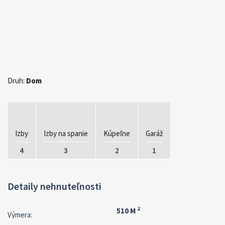
Druh:
Dom
Izby
Izby na spanie
Kúpeľne
Garáž
4
3
2
1
Detaily nehnuteľnosti
2
510 M
Výmera: