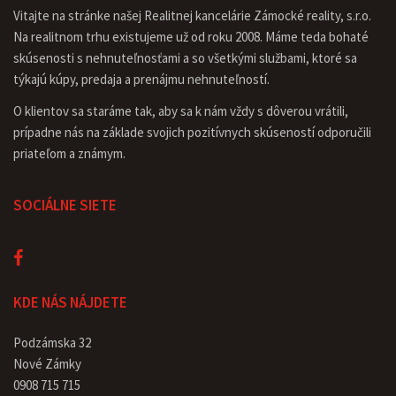
Vitajte na stránke našej Realitnej kancelárie Zámocké reality, s.r.o.
Na realitnom trhu existujeme už od roku 2008. Máme teda bohaté
skúsenosti s nehnuteľnosťami a so všetkými službami, ktoré sa
týkajú kúpy, predaja a prenájmu nehnuteľností.
O klientov sa staráme tak, aby sa k nám vždy s dôverou vrátili,
prípadne nás na základe svojich pozitívnych skúseností odporučili
priateľom a známym.
SOCIÁLNE SIETE
KDE NÁS NÁJDETE
Podzámska 32
Nové Zámky
0908 715 715