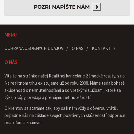
POZRI
NAPÍŠTE NÁM
MENU
OCHRANA OSOBNÝCH ÚDAJOV
O NÁS
KONTAKT
O NÁS
Vitajte na stránke našej Realitnej kancelárie Zámocké reality, s.r.o.
Na realitnom trhu existujeme už od roku 2008. Máme teda bohaté
skúsenosti s nehnuteľnosťami a so všetkými službami, ktoré sa
týkajú kúpy, predaja a prenájmu nehnuteľností.
O klientov sa staráme tak, aby sa k nám vždy s dôverou vrátili,
prípadne nás na základe svojich pozitívnych skúseností odporučili
priateľom a známym.