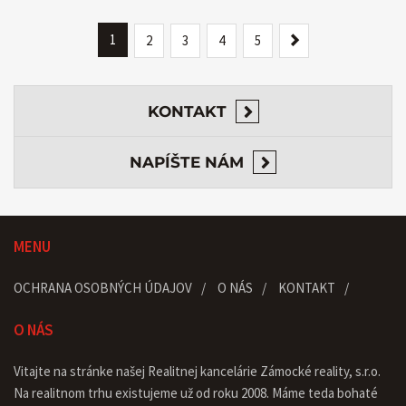
1
Next
2
3
4
5
KONTAKT
NAPÍŠTE NÁM
MENU
OCHRANA OSOBNÝCH ÚDAJOV
O NÁS
KONTAKT
O NÁS
Vitajte na stránke našej Realitnej kancelárie Zámocké reality, s.r.o.
Na realitnom trhu existujeme už od roku 2008. Máme teda bohaté