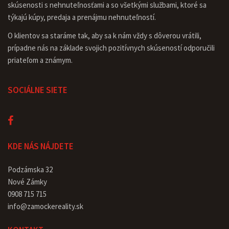
skúsenosti s nehnuteľnosťami a so všetkými službami, ktoré sa
týkajú kúpy, predaja a prenájmu nehnuteľností.
O klientov sa staráme tak, aby sa k nám vždy s dôverou vrátili,
prípadne nás na základe svojich pozitívnych skúseností odporučili
priateľom a známym.
SOCIÁLNE SIETE
KDE NÁS NÁJDETE
Podzámska 32
Nové Zámky
0908 715 715
info@zamockereality.sk