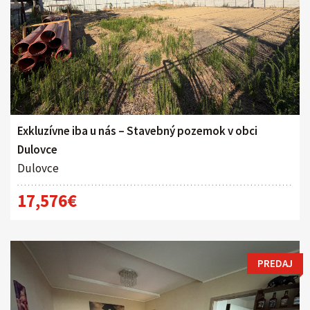
Exkluzívne iba u nás – Stavebný pozemok v obci
Dulovce
Dulovce
17,576€
PREDAJ