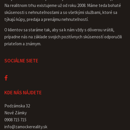
Na realitnom trhu existujeme už od roku 2008. Máme teda bohaté
skúsenosti s nehnuteľnosťami a so všetkými službami, ktoré sa
týkajú kúpy, predaja a prenájmu nehnuteľností.
O klientov sa staráme tak, aby sa k nám vždy s dôverou vrátili,
prípadne nás na základe svojich pozitívnych skúseností odporučili
priateľom a známym.
SOCIÁLNE SIETE
KDE NÁS NÁJDETE
Podzámska 32
Nové Zámky
0908 715 715
info@zamockereality.sk