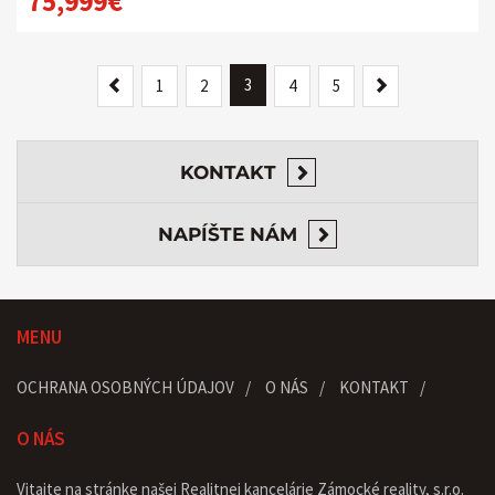
75,999€
Previous
3
Next
1
2
4
5
KONTAKT
NAPÍŠTE NÁM
MENU
OCHRANA OSOBNÝCH ÚDAJOV
O NÁS
KONTAKT
O NÁS
Vitajte na stránke našej Realitnej kancelárie Zámocké reality, s.r.o.