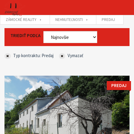
ZÁMOCKÉ REALITY
NEHNUTEĽNOSTI
PREDAJ
TRIEDIŤ PODĽA
Typ kontraktu: Predaj
Vymazať
PREDAJ